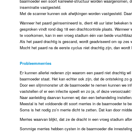
baarmoeder een soort karrewiel-structuur worden waargenomen, de
inseminatie vastgesteld.
Met de scanner kunnen ook afwijkingen worden vastgesteld. Daarbi
Wanneer het paard geïnsemineerd is, dient 48 uur later bekeken te
gesproken vindt rond dag 18 een drachtcontrole plaats. Wanneer 
te voorkomen, kan in een vroeg stadium één van beide vruchtblaze
Als het paard drachtig is gescand, wordt geadviseerd om op zes
Mocht het paard na de eerste cyclus niet drachtig zijn, dan wordt
Probleemmerries
Er kunnen allerlei redenen zijn waarom een paard niet drachtig 
baarmoeder staat. Het kan echter ook zijn, dat de ontsteking zo ge
Door een slijmmonster uit de baarmoeder te nemen kunnen we infor
vaststellen of er een infectie speelt en zo ja, of deze veroorzaa
Naar aanleiding daarvan kunnen wij dan een behandeling instellen
Meestal is het voldoende dit soort merries in de baarmoeder te b
Soms is het nodig zo’n merrie dicht te zetten. Dat kan door midde
Merries waarvan blijkt, dat ze de dracht in een vroeg stadium a
Sommige merries hebben cysten in de baarmoeder die innesteling v