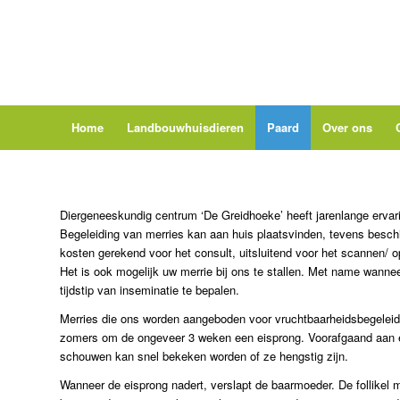
Home
Landbouwhuisdieren
Paard
Over ons
Diergeneeskundig centrum ‘De Greidhoeke’ heeft jarenlange ervari
Begeleiding van merries kan aan huis plaatsvinden, tevens beschi
kosten gerekend voor het consult, uitsluitend voor het scannen/ 
Het is ook mogelijk uw merrie bij ons te stallen. Met name wann
tijdstip van inseminatie te bepalen.
Merries die ons worden aangeboden voor vruchtbaarheidsbegeleidi
zomers om de ongeveer 3 weken een eisprong. Voorafgaand aan en
schouwen kan snel bekeken worden of ze hengstig zijn.
Wanneer de eisprong nadert, verslapt de baarmoeder. De follikel m