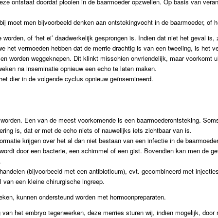
ze ontstaat doordat plooien in de baarmoeder opzwellen. Op basis van verand
j moet men bijvoorbeeld denken aan ontstekingvocht in de baarmoeder, of het
 worden, of ‘het ei’ daadwerkelijk gesprongen is. Indien dat niet het geval 
we het vermoeden hebben dat de merrie drachtig is van een tweeling, is het 
n worden weggeknepen. Dit klinkt misschien onvriendelijk, maar voorkomt uit
 weken na inseminatie opnieuw een echo te laten maken.
 het dier in de volgende cyclus opnieuw geïnsemineerd.
wil worden. Een van de meest voorkomende is een baarmoederontsteking. Soms i
ring is, dat er met de echo niets of nauwelijks iets zichtbaar van is.
matie krijgen over het al dan niet bestaan van een infectie in de baarmoede
kt wordt door een bacterie, een schimmel of een gist. Bovendien kan men de gev
.
ehandelen (bijvoorbeeld met een antibioticum), evt. gecombineerd met injectie
l van een kleine chirurgische ingreep.
fbreken, kunnen ondersteund worden met hormoonpreparaten.
an het embryo tegenwerken, deze merries sturen wij, indien mogelijk, door na