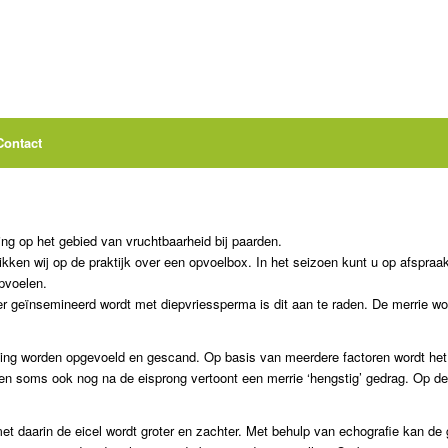
Contact
ng op het gebied van vruchtbaarheid bij paarden.
kken wij op de praktijk over een opvoelbox. In het seizoen kunt u op afspraa
opvoelen.
eer geïnsemineerd wordt met diepvriessperma is dit aan te raden. De merrie 
ng worden opgevoeld en gescand. Op basis van meerdere factoren wordt het op
 soms ook nog na de eisprong vertoont een merrie ‘hengstig’ gedrag. Op de 
et daarin de eicel wordt groter en zachter. Met behulp van echografie kan de 