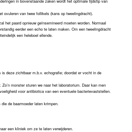
eringen in bovenstaande zaken wordt het optimale tijdstip van
 ovuleren van twee follikels (kans op tweelingdracht).
is, zal het paard opnieuw geïnsemineerd moeten worden. Normaal
verstandig eerder een echo te laten maken. Om een tweelingdracht
eindelijk een heleboel ellende.
s deze zichtbaar m.b.v. echografie; doordat er vocht in de
r. Zo’n monster sturen we naar het laboratorium. Daar kan men
oeligheid voor antibiotica van een eventuele bacterievaststellen.
s die de baarmoeder laten krimpen.
ar een kliniek om ze te laten verwijderen.