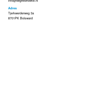
info@degreidhoeke.nl
Adres
Tjerkwerderweg 3a
8701PK Bolsward